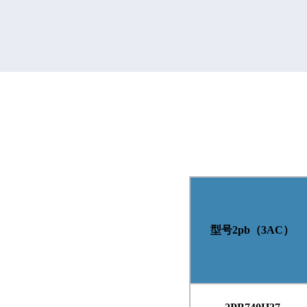
型号
2pb
（
3AC
）