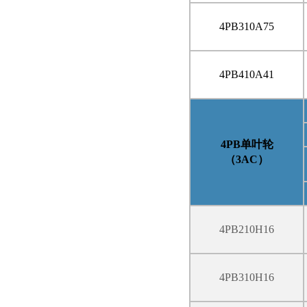
4PB310A75
4PB410A41
4PB
单叶轮
（
3AC
）
4PB210H16
4PB310H16