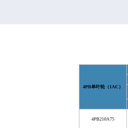
4PB
单叶轮（
1AC
）
4PB210A75