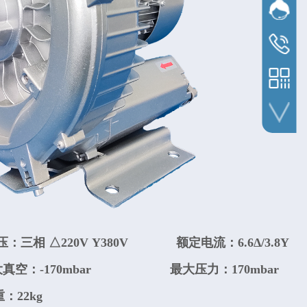
网站客
没有客
周工
1519006
吴经理
1396236
手机扫一扫
压：三相
△
220V
Y
380V
额定电流：6.6Δ/3.8Y
真空：-170
mbar
最大压力：170mbar
：22kg