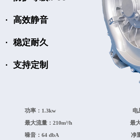
·
高效静音
·
稳定耐久
·
支持定制
功率：1.3kw
电
最大流量：210m³/h
最大
噪音：64 dbA
净重