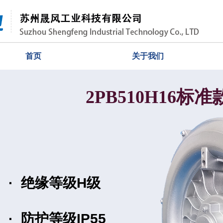
首页
关于我们
2PB510H16
·
绝缘等级
H级
·
防护等级
IP55