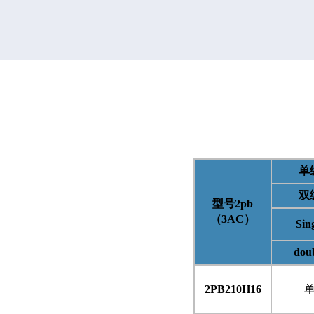
单
双
型号
2pb
（
3AC
）
Sin
dou
2PB210H16